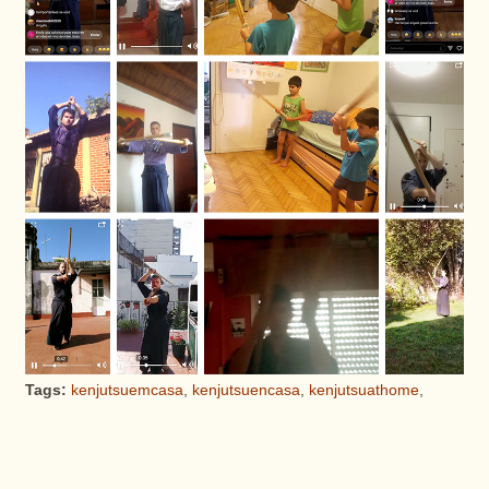
Tags:
kenjutsuemcasa
,
kenjutsuencasa
,
kenjutsuathome
,