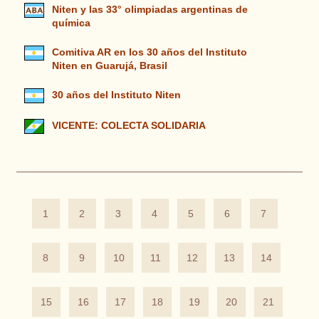
Niten y las 33° olimpiadas argentinas de
química
Comitiva AR en los 30 años del Instituto
Niten en Guarujá, Brasil
30 años del Instituto Niten
VICENTE: COLECTA SOLIDARIA
1
2
3
4
5
6
7
8
9
10
11
12
13
14
15
16
17
18
19
20
21