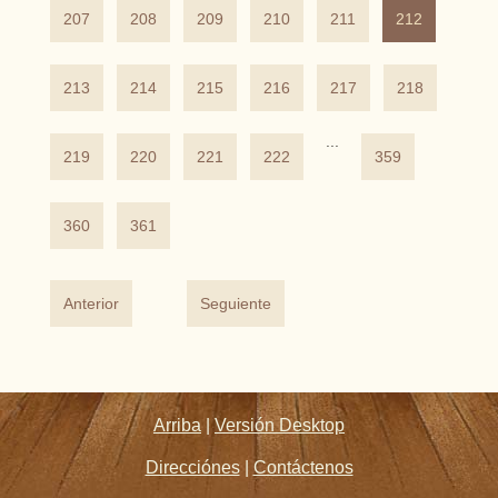
207
208
209
210
211
212
213
214
215
216
217
218
...
219
220
221
222
359
360
361
Anterior
Seguiente
Arriba
|
Versión Desktop
Direcciónes
|
Contáctenos