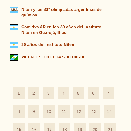
Niten y las 33° olimpiadas argentinas de
química
Comitiva AR en los 30 años del Instituto
Niten en Guarujá, Brasil
30 años del Instituto Niten
VICENTE: COLECTA SOLIDARIA
1
2
3
4
5
6
7
8
9
10
11
12
13
14
15
16
17
18
19
20
21