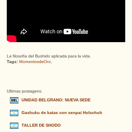
La filosofía del Bushido aplicada para la vida.
Tags:
MomentosdeOro
,
Ultimas postagens:
UNIDAD BELGRANO: NUEVA SEDE
Gashuku de katas con senpai Holschuh
TALLER DE SHODO