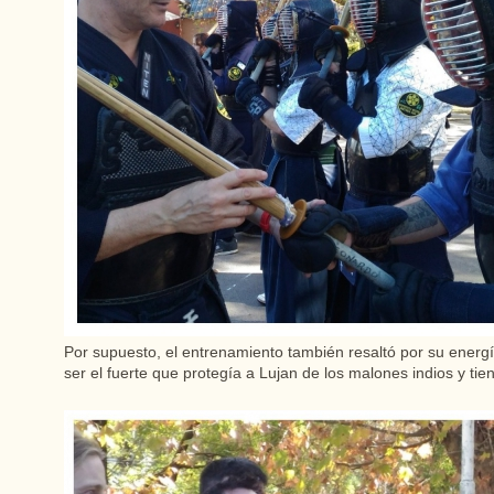
Por supuesto, el entrenamiento también resaltó por su energ
ser el fuerte que protegía a Lujan de los malones indios y ti