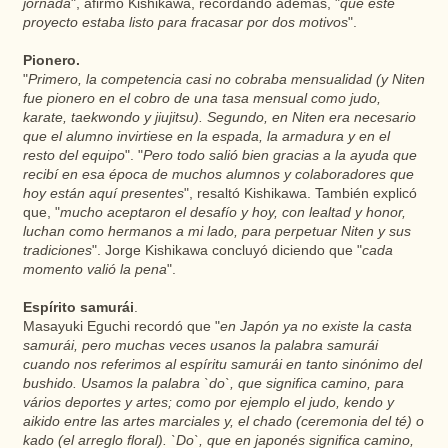
jornada
", afirmó Kishikawa, recordando además, "
que este
proyecto estaba listo para fracasar por dos motivos
".
Pionero.
"
Primero, la competencia casi no cobraba mensualidad (y Niten
fue pionero en el cobro de una tasa mensual como judo,
karate, taekwondo y jiujitsu). Segundo, en Niten era necesario
que el alumno invirtiese en la espada, la armadura y en el
resto del equipo
". "
Pero todo salió bien gracias a la ayuda que
recibí en esa época de muchos alumnos y colaboradores que
hoy están aquí presentes
", resaltó Kishikawa. También explicó
que, "
mucho aceptaron el desafío y hoy, con lealtad y honor,
luchan como hermanos a mi lado, para perpetuar Niten y sus
tradiciones
". Jorge Kishikawa concluyó diciendo que "
cada
momento valió la pena
".
Espírito samurái
.
Masayuki Eguchi recordó que "
en Japón ya no existe la casta
samurái, pero muchas veces usanos la palabra samurái
cuando nos referimos al espíritu samurái en tanto sinónimo del
bushido. Usamos la palabra `do`, que significa camino, para
vários deportes y artes; como por ejemplo el judo, kendo y
aikido entre las artes marciales y, el chado (ceremonia del té) o
kado (el arreglo floral). `Do`, que en japonés significa camino,