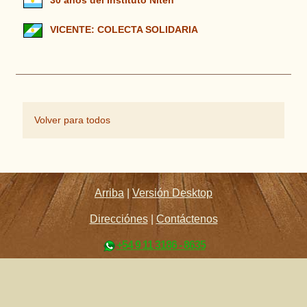
30 años del Instituto Niten
VICENTE: COLECTA SOLIDARIA
Volver para todos
Arriba
|
Versión Desktop
Direcciónes
|
Contáctenos
+54 9 11 3186 - 8635