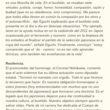
es una filosofía de vida. En el bushido, se resaltan siete
virtudes: justicia, coraje, honor, honestidad, compasión, razón y
lealtad (que no es obediencia, sino compromiso). Me parece
que todas ellas tienen en común la compasión por los otros y
el autosacrificio
`, dijo Eguchi explicando que el bushido está
presente en el día a día en diversas situaciones. "
Por ejemplo,
tanto en la ayuda mútua en en la catástrofe del 2011 en Japón
ocasionada por el terremoto y tsunami, como en la limpieza de
los estadios al finalizar el partido de la selección japonesa en la
copa del mundo
", señaló Eguchi. Finalmente, concluyó: "
estoy
convencido que el `do - camino` no es tan sólo aprender
técnicas, sino también las enseñanzas de la vida
".
Resilencia.
El promovedor del homenaje, el Coronel Nishikawa, comentó
que el acto solemne fue su última actuación como diputado
estatal. "
Terminó mi mandato con orgullo. Todo lo que hicimos
lo teníamos que hacer. Es nuestra obligación homenajear a
estos jóvenes (hoy entremezclados con muchos que no son
descendientes de japoneses) que formaron una doctrina. Es el
legado que los japoneses dejaron para dar continuidad a
nuestra cultura, al bushido. Nuestro objetivo siempre apunto a
salvar vidas. Parte de mi carrera fue dedicada al Cuerpo de
Bomberos dónde aprendemos a ser leales, justos y honrados,