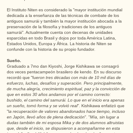
El Instituto Niten es considerado la "mayor institución mundial
dedicada a la enseñanza de las técnicas de combate de los
antiguos samurái y también la mayor institución abocada a la
preservación de la filosofía y tradiciones de los antiguos
samurái". Actualmente cuenta con decenas de unidades
esparcidas en todo Brasil y dojos por toda América Latina,
Estados Unidos, Europa y África. La historia de Niten se
confunde con la historia de su propio fundador.
Sueño.
Graduado a 7mo dan Kiyoshi, Jorge Kishikawa se consagró
dos veces pentacampeón brasilero de kendo. En su discurso
recordó que "f
ueron tres décadas con más de 10 mil días de
esfuerzo, luchas, desafíos y superación. Pero principalmente,
de mucha alegría, crecimiento espiritual, paz y la convicción de
que en estos 30 años andamos por el camino correcto:
bushido, el camino del samurái. Lo que en el inicio era apenas
un sueño, tomó forma y se volvió real
". Kishikawa enfatizó que
"l
a recuperación de valores abandonados hace tiempo, incluso
en Japón, llevó años de plena dedicación
". "
Mía, sin lugar a
dudas también de mi esposa Mika y de dos alumnos altruistas
que, desde el inicio, se dispusieron a acompañarme en esta