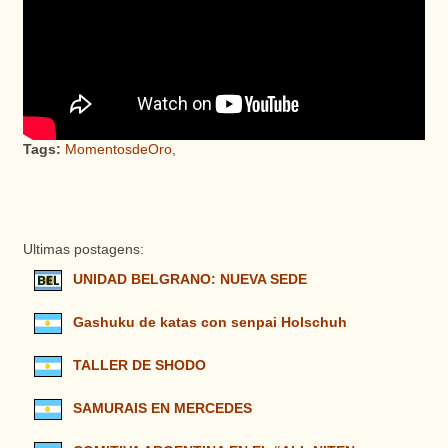
Tags:
MomentosdeOro
,
Ultimas postagens:
UNIDAD BELGRANO: NUEVA SEDE
Gashuku de katas con senpai Holschuh
TALLER DE SHODO
SAMURAIS EN MERCEDES