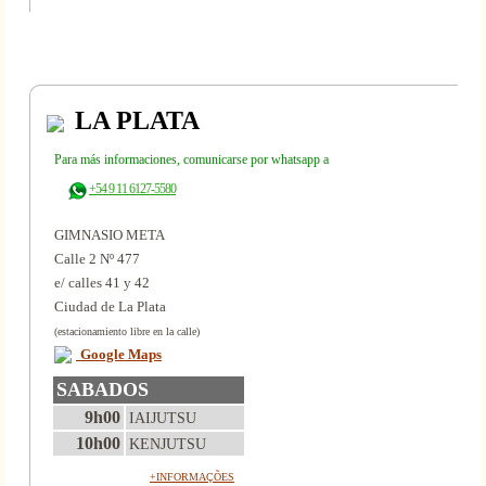
LA PLATA
Para más informaciones, comunicarse por whatsapp a
+54 9 11 6127-5580
GIMNASIO META
Calle 2 Nº 477
e/ calles 41 y 42
Ciudad de La Plata
(estacionamiento libre en la calle)
Google Maps
SABADOS
9h00
IAIJUTSU
10h00
KENJUTSU
+INFORMAÇÕES