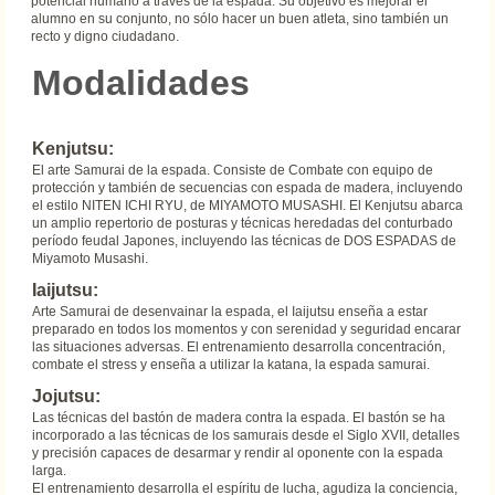
potencial humano a través de la espada. Su objetivo es mejorar el
alumno en su conjunto, no sólo hacer un buen atleta, sino también un
recto y digno ciudadano.
Modalidades
Kenjutsu:
El arte Samurai de la espada. Consiste de Combate con equipo de
protección y también de secuencias con espada de madera, incluyendo
el estilo NITEN ICHI RYU, de MIYAMOTO MUSASHI. El Kenjutsu abarca
un amplio repertorio de posturas y técnicas heredadas del conturbado
período feudal Japones, incluyendo las técnicas de DOS ESPADAS de
Miyamoto Musashi.
Iaijutsu:
Arte Samurai de desenvainar la espada, el Iaijutsu enseña a estar
preparado en todos los momentos y con serenidad y seguridad encarar
las situaciones adversas. El entrenamiento desarrolla concentración,
combate el stress y enseña a utilizar la katana, la espada samurai.
Jojutsu:
Las técnicas del bastón de madera contra la espada. El bastón se ha
incorporado a las técnicas de los samurais desde el Siglo XVII, detalles
y precisión capaces de desarmar y rendir al oponente con la espada
larga.
El entrenamiento desarrolla el espíritu de lucha, agudiza la conciencia,